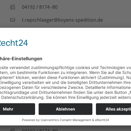
04192 / 8174 -80
t.repschlaeger@boyens-spedition.de
Bereich Verwaltung:
Andreas Stamm
Lagerverwaltung / Allg. Verwaltung
04192 / 8174 -33