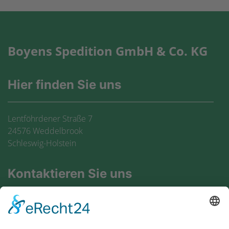
Boyens Spedition GmbH & Co. KG
Hier finden Sie uns
Lentföhrdener Straße 7
24576 Weddelbrook
Schleswig-Holstein
Kontaktieren Sie uns
+49 4192 8174 0
+49 4192 8174 80